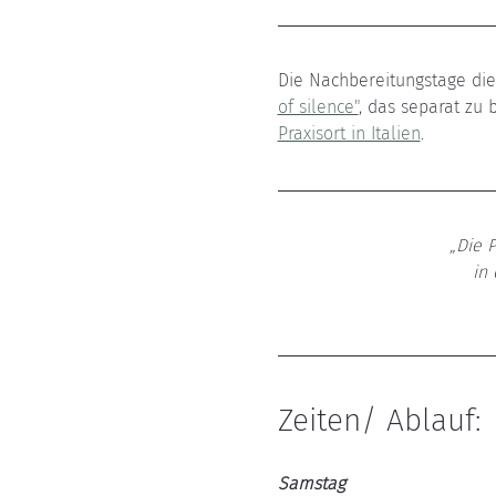
Die Nachbereitungstage di
of silence"
Praxisort in Italien
.
„Die P
in 
Zeiten/ Ablauf:
Samstag