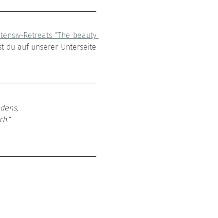
ntensiv-Retreats "The beauty 
, das separat zu buchen ist. Informationen über das Rifugio Vita Luminosa findest du auf unserer Unterseite 
dens, 
h.“