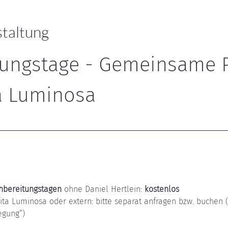
staltung
ungstage - Gemeinsame P
ta Luminosa
hbereitungstagen
 ohne Daniel Hertlein: 
kostenlos
Vita Luminosa oder extern: bitte separat anfragen bzw. buchen 
egung“)