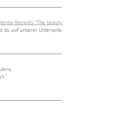
ntensiv-Retreats "The beauty 
, das separat zu buchen ist. Informationen über das Rifugio Vita Luminosa findest du auf unserer Unterseite 
dens, 
h.“