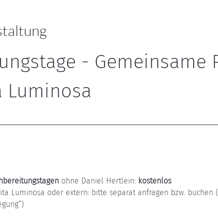
staltung
ungstage - Gemeinsame P
ta Luminosa
hbereitungstagen
 ohne Daniel Hertlein: 
kostenlos
Vita Luminosa oder extern: bitte separat anfragen bzw. buchen 
egung“)