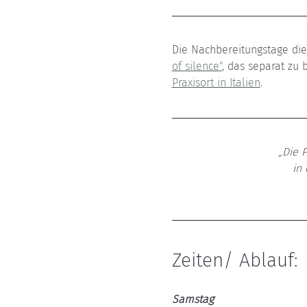
Die Nachbereitungstage di
of silence"
Praxisort in Italien
.
„Die P
in 
Zeiten/ Ablauf:
Samstag